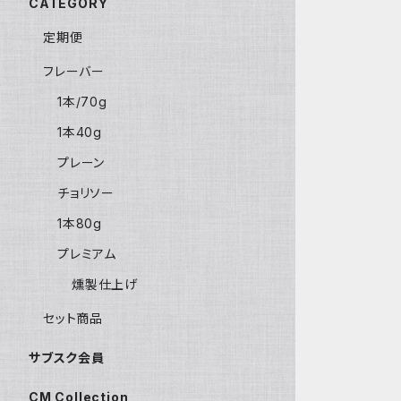
CATEGORY
定期便
フレーバー
1本/70g
1本40g
プレーン
チョリソー
1本80g
プレミアム
燻製仕上げ
セット商品
サブスク会員
CM Collection