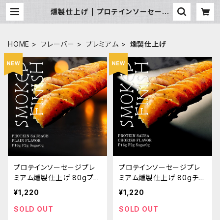
燻製仕上げ | プロテインソーセージ
のオフィシャルショップ 株式会社LE
AN BURGER'S
HOME
フレーバー
プレミアム
燻製仕上げ
プロテインソーセージプレ
プロテインソーセージプレ
ミアム燻製仕上げ 80gプレ
ミアム燻製仕上げ 80gチョ
ーン
リソー
¥1,220
¥1,220
SOLD OUT
SOLD OUT