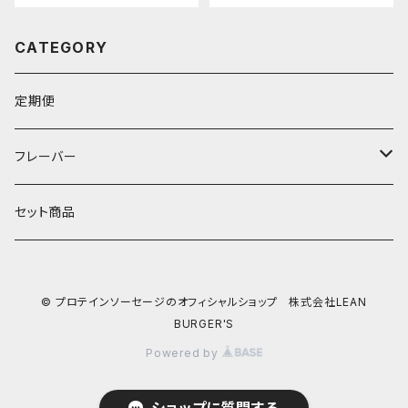
CATEGORY
定期便
フレーバー
1本/70g
セット商品
1本40g
© プロテインソーセージのオフィシャルショップ 株式会社LEAN
プレーン
BURGER'S
Powered by
チョリソー